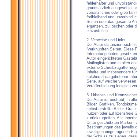
fehlerhafter und unvollständ
grundsätzlich ausgeschlosse
vorsätzliches oder grob fahr
freibleibend und unverbindlic
Seiten oder das gesamte An
ergänzen, zu löschen oder di
einzustellen.
2. Verweise und Links
Der Autor distanziert sich hi
/verknüpften Seiten. Diese Fe
Internetangebotes gesetzten
Autor eingerichteten Gästeb
Mailinglisten und in allen 
externe Schreibzugriffe mögli
Inhalte und insbesondere fü
solcherart dargebotener Info
Seite, auf welche verwiesen 
Veröffentlichung lediglich ve
3. Urheber- und Kennzeiche
Der Autor ist bestrebt, in a
Bilder, Grafiken, Tondokum
selbst erstellte Bilder, Gr
nutzen oder auf lizenzfreie
zurückzugreifen. Alle inner
Dritte geschützten Marken-
Bestimmungen des jeweils g
jeweiligen eingetragenen Eig
der Schluss zu ziehen, dass