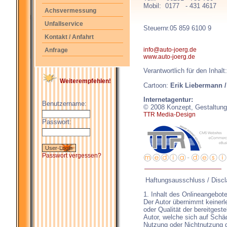
Mobil: 0177 - 431 4617
Achsvermessung
Unfallservice
Steuernr.05 859 6100 9
Kontakt / Anfahrt
info@auto-joerg.de
Anfrage
www.auto-joerg.de
Verantwortlich für den Inhalt
Weiterempfehlen!
Cartoon:
Erik Liebermann 
Internetagentur:
Benutzername:
© 2008 Konzept, Gestaltun
TTR Media-Design
Passwort:
Passwort vergessen?
Haftungsausschluss / Discl
1. Inhalt des Onlineangebot
Der Autor übernimmt keinerlei
oder Qualität der bereitges
Autor, welche sich auf Schäd
Nutzung oder Nichtnutzung 