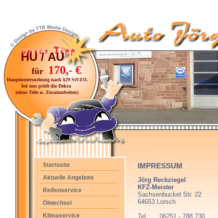
HU / AU
170,- €
für
Hauptuntersuchung nach §29 StVZO.
bei uns prüft die Dekra
(ohne Teile u. Zusatzarbeiten)
Startseite
IMPRESSUM
Aktuelle Angebote
Jörg Reckziegel
KFZ-Meister
Reifenservice
Sachsenbuckel Str. 22
64653 Lorsch
Ölwechsel
Klimaservice
Tel.: 06251 - 788 730